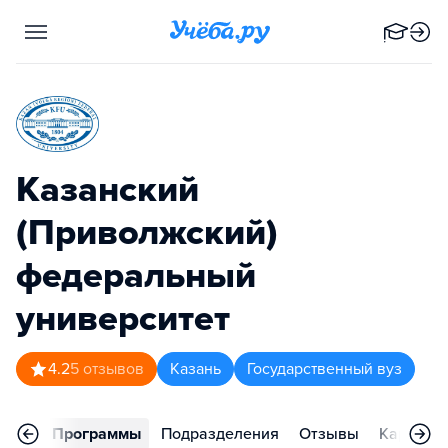
Казанский
(Приволжский)
федеральный
университет
4.2
5
отзывов
Казань
Государственный вуз
вное
Программы
Подразделения
Отзывы
Карьера