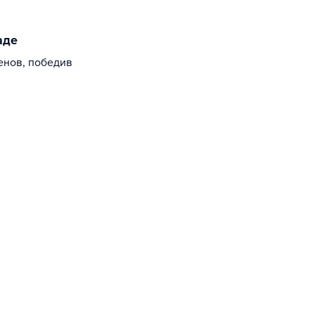
аде
енов, победив