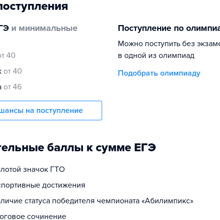
поступления
ГЭ
и минимальные
Поступление по олимпи
Можно поступить без экзам
от 40
в одной из олимпиад
к
от 40
Подобрать олимпиаду
а
от 46
шансы на поступление
ельные баллы к сумме ЕГЭ
олотой значок ГТО
 спортивные достижения
наличие статуса победителя чемпионата «Абилимпикс»
тоговое сочинение