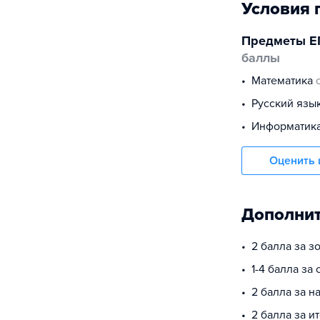
Условия 
Предметы Е
баллы
математика
русский язы
информатик
Оценить 
Дополнит
2 балла за з
1-4 балла за
2 балла за 
2 балла за и