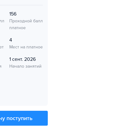
156
лл
Проходной балл
платное
4
ет
Мест на платное
1 сент. 2026
я
Начало занятий
чу поступить