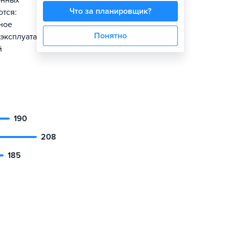
онных
Что за планировщик?
ются:
ное
Понятно
 эксплуатации
й
190
208
185