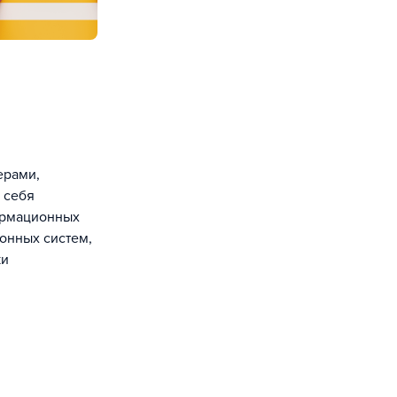
ерами,
 себя
ормационных
онных систем,
ки