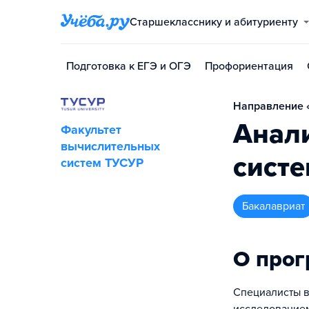
Старшекласснику и абитуриенту
Подготовка к ЕГЭ и ОГЭ
Профориентация
Направление «
Анал
Факультет
вычислительных
сист
систем ТУСУР
бакалавриат
О про
Специалисты в