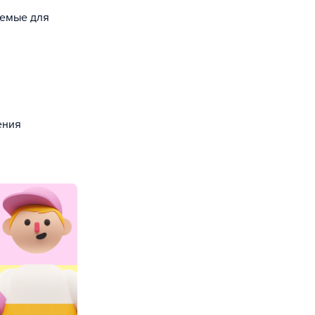
уемые для
ения