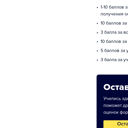
1-10 баллов 
получения о
10 баллов за
3 балла за в
10 баллов з
5 баллов за
3 балла за у
Остав
Учились зде
поможет др
оценок фор
Ост