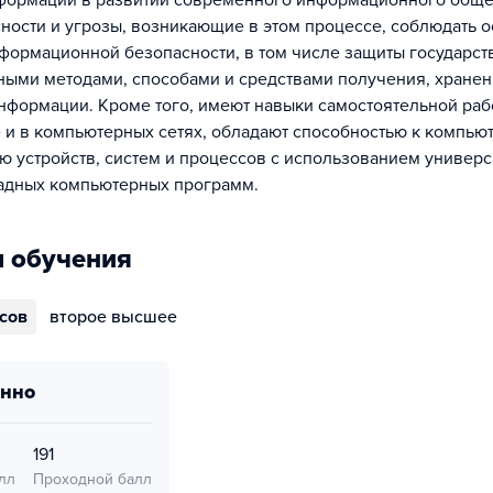
формации в развитии сов­ре­менного информационного обще
сности и угрозы, возникающие в этом процессе, соблюдать 
формационной безопасности, в том числе за­щиты государст
ными методами, способами и средствами получения, хранен
н­формации. Кроме того, имеют навыки самостоятельной раб
 и в компьютерных сетях, обладают способ­ностью к компью
 устройств, систем и процессов с использованием универ
ад­ных компьютерных программ.
 обучения
ссов
второе высшее
онно
191
лл
Проходной балл