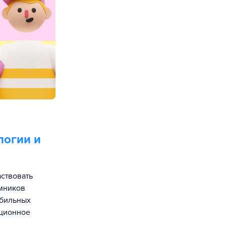
огии и
аствовать
емников
обильных
ационное