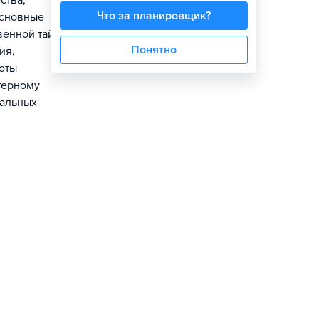
ства,
Что за планировщик?
основные
венной тайны,
Понятно
ия,
о­ты
терному
сальных