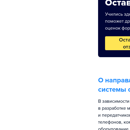
Остав
Учились зде
поможет др
оценок фор
Ост
от
О направ
системы 
В зависимости
в разработке 
и передатчик
телефонов, ко
оборудование.