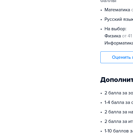
баллы
математика
русский язы
На выбор:
физика
от 41
информатик
Оценить 
Дополнит
2 балла за з
1-4 балла за
2 балла за 
2 балла за и
1-10 баллов 