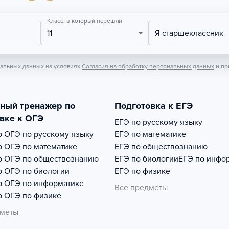
Класс, в который перешли
11
Я старшеклассник
нальных данных на условиях
Согласия на обработку персональных данных
и пр
тный тренажер по
Подготовка к ЕГЭ
вке к ОГЭ
ЕГЭ по русскому языку
р
ОГЭ по русскому языку
ЕГЭ по математике
р
ОГЭ по математике
ЕГЭ по обществознанию
р
ОГЭ по обществознанию
ЕГЭ по биологии
ЕГЭ по инфо
р
ОГЭ по биологии
ЕГЭ по физике
р
ОГЭ по информатике
Все предметы
р
ОГЭ по физике
дметы