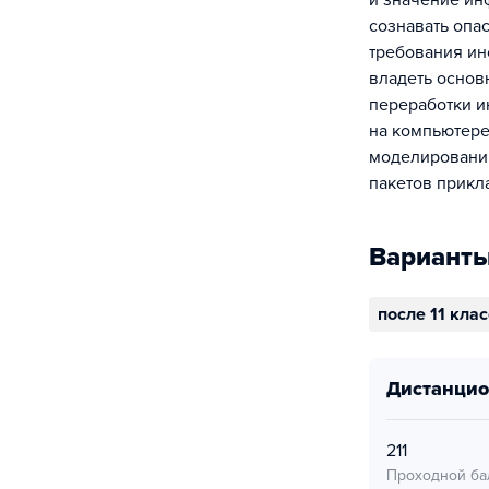
и значение ин
сознавать опа
требования ин
владеть основ
переработки и
на компьютере
моделированию
пакетов прикл
Варианты
после 11 кла
дистанци
211
Проходной ба