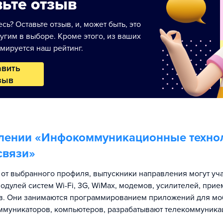
ьте отзыв
сь? Оставьте отзыв, и, может быть, это
угим в выборе. Кроме этого, из ваших
мируется наш рейтинг.
авить
зыв
лении «
Инфокоммуникационные технол
связи
»
 от выбранного профиля, выпускники направления могут уч
модулей систем Wi-Fi, 3G, WiMax, модемов, усилителей, при
ов. Они занимаются программированием приложений для м
ммуникаторов, компьютеров, разрабатывают телекоммуник