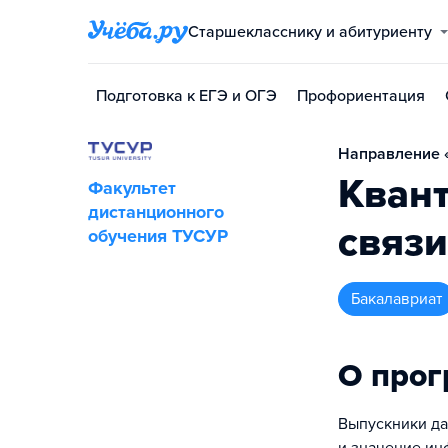
Старшекласснику и абитуриенту
Подготовка к ЕГЭ и ОГЭ
Профориентация
Направление «
Квант
Факультет
дистанционного
связи
обучения ТУСУР
бакалавриат
О про
Выпускники да