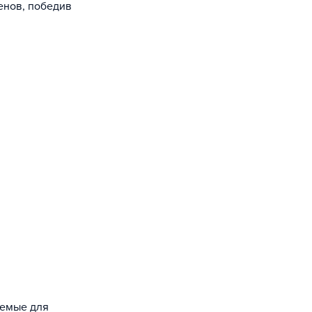
енов, победив
уемые для