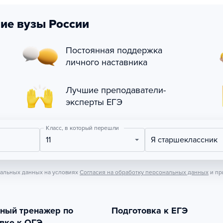
ие вузы России
Постоянная поддержка
личного наставника
Лучшие преподаватели-
эксперты ЕГЭ
Класс, в который перешли
11
Я старшеклассник
нальных данных на условиях
Согласия на обработку персональных данных
и пр
тный тренажер по
Подготовка к ЕГЭ
вке к ОГЭ