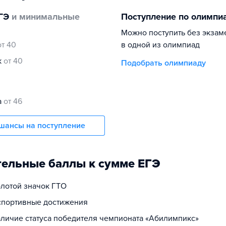
ГЭ
и минимальные
Поступление по олимпи
Можно поступить без экзам
от 40
в одной из олимпиад
к
от 40
Подобрать олимпиаду
а
от 46
шансы на поступление
ельные баллы к сумме ЕГЭ
олотой значок ГТО
 спортивные достижения
наличие статуса победителя чемпионата «Абилимпикс»