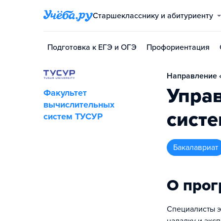
Старшекласснику и абитуриенту
Подготовка к ЕГЭ и ОГЭ
Профориентация
Направление «
Управ
Факультет
вычислительных
систе
систем ТУСУР
бакалавриат
О про
Специалисты э