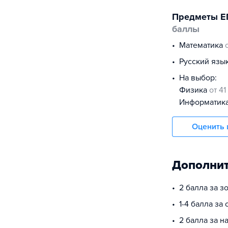
Предметы Е
баллы
математика
русский язы
На выбор:
физика
от 41
информатик
Оценить 
Дополнит
2 балла за з
1-4 балла за
2 балла за 