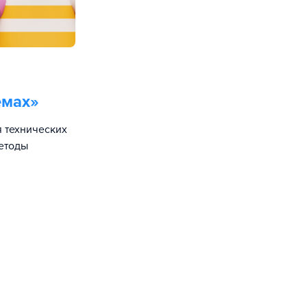
емах
»
 технических
етоды