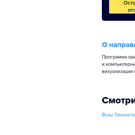
Ост
от
О направ
Программа ори
и компьютерны
визуализации 
Смотри
Вузы Томска п