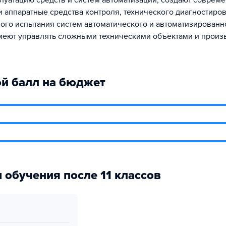
плуатацию средств и систем автоматизации, создают соврем
 аппаратные средства контроля, технического диагностиро
го испытания систем автоматического и автоматизированн
меют управлять сложными техническими объектами и прои
й балл на бюджет
 обучения после 11 классов