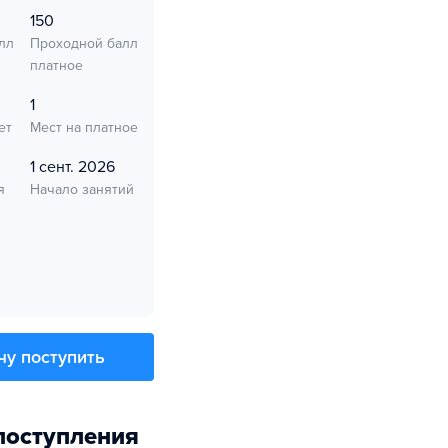
150
лл
Проходной балл
платное
1
ет
Мест на платное
1 сент. 2026
я
Начало занятий
чу поступить
поступления