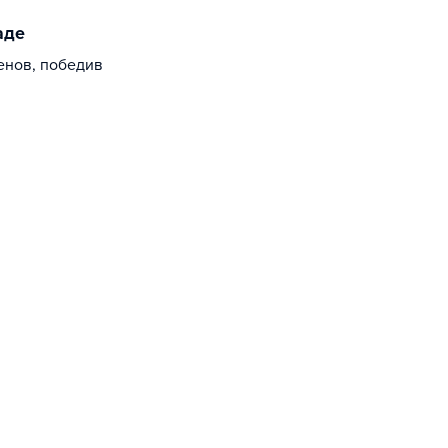
аде
енов, победив