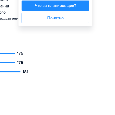
енные
Что за планировщик?
вания
ого
Понятно
зводственными
175
175
181