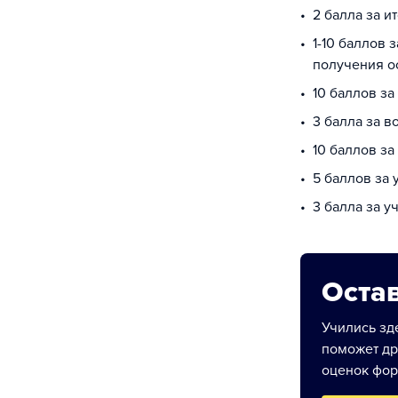
2 балла за и
1-10 баллов 
получения о
10 баллов за
3 балла за в
10 баллов з
5 баллов за
3 балла за у
Остав
Учились зде
поможет др
оценок фор